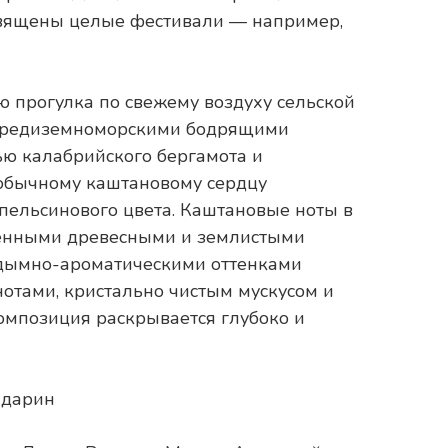
священы целые фестивали — например,
 прогулка по свежему воздуху сельской
 средиземноморскими бодрящими
ью калабрийского бергамота и
еобычному каштановому сердцу
ельсинового цвета. Каштановые ноты в
енными древесными и землистыми
с дымно-ароматическими оттенками
отами, кристально чистым мускусом и
мпозиция раскрывается глубоко и
ндарин