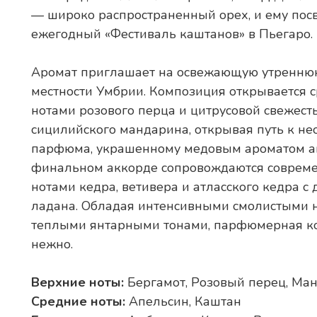
— широко распространенный орех, и ему по
ежегодный «Фестиваль каштанов» в Пьегаро.
Аромат приглашает на освежающую утреннюю
местности Умбрии. Композиция открывается
нотами розового перца и цитрусовой свежест
сицилийского мандарина, открывая путь к н
парфюма, украшенному медовым ароматом ап
финальном аккорде сопровождаются соврем
нотами кедра, ветивера и атласского кедра 
ладана. Обладая интенсивными смолистыми н
теплыми янтарными тонами, парфюмерная ко
нежно.
Верхние ноты:
Бергамот, Розовый перец, Ма
Средние ноты:
Апельсин, Каштан