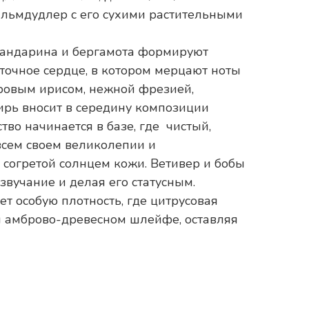
альмдудлер с его сухими растительными
андарина и бергамота формируют
точное сердце, в котором мерцают ноты
ровым ирисом, нежной фрезией,
рь вносит в середину композиции
во начинается в базе, где чистый,
сем своем великолепии и
 согретой солнцем кожи. Ветивер и бобы
звучание и делая его статусным.
 особую плотность, где цитрусовая
ом амброво-древесном шлейфе, оставляя