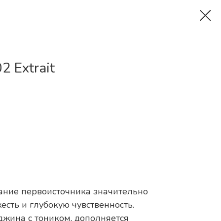
02 Extrait
ание первоисточника значительно
есть и глубокую чувственность.
джина с тоником, дополняется