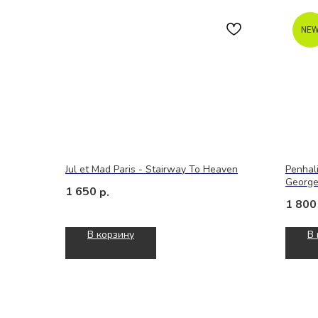
NE
Jul et Mad Paris - Stairway To Heaven
Penhal
Georg
1 650
р.
1 800
В корзину
В 