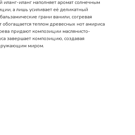
й иланг-иланг наполняет аромат солнечным
иции, а лишь усиливает её деликатный
бальзамические грани ванили, согревая
 обогащается теплом древесных нот амириса
рева придают композиции маслянисто-
уса завершает композицию, создавая
окружающим миром.