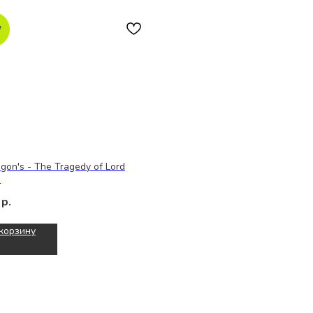
W
igon's - The Tragedy of Lord
e
р.
корзину